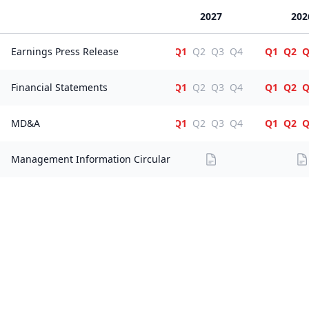
2027
202
Earnings Press Release
Q1
Q2
Q3
Q4
Q1
Q2
Q
Financial Statements
Q1
Q2
Q3
Q4
Q1
Q2
Q
MD&A
Q1
Q2
Q3
Q4
Q1
Q2
Q
Management Information Circular